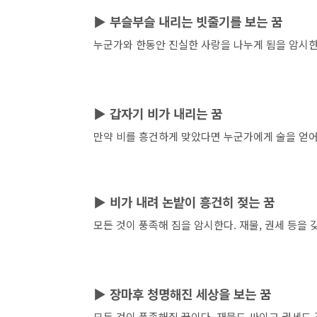
▶
부슬부슬 내리는 빗줄기를 보는 꿈
누군가와 한동안 진실한 사랑을 나누게 됨을 암시한
▶
갑자기 비가 내리는 꿈
만약 비를 흥건하게 맞았다면 누군가에게 술을 얻어
▶
비가 내려 논밭이 흥건히 젖는 꿈
모든 것이 풍족해 짐을 암시한다. 재물, 권세 등을 
▶
장마후
청명해진 세상을 보는 꿈
모든 것이 풍족해질 꿈이다. 재물도 싸이고 권세도 